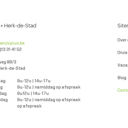
+ Herk-de-Stad
Sit
“Ik heb er in september wel tijd
Hoeve
Over
erckplus.be
voor.”
als 
)13 31 41 52
Onze
weg 88/3
Vaca
Herk-de-Stad
Blog ​
ag
9u-12u | 14u-17u
ag
9u-12u | namiddag op afspraak
Cont
dag
9u12u | 14u-17u
rdag
9u-12u | namiddag op afspraak
g
op afspraak