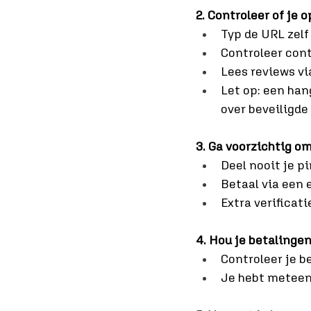
2. Controleer of je o
Typ de URL zelf 
Controleer cont
Lees reviews vi
Let op: een han
over beveiligde
3. Ga voorzichtig o
Deel nooit je p
Betaal via een 
Extra verificati
4. Hou je betalingen
Controleer je b
Je hebt meteen