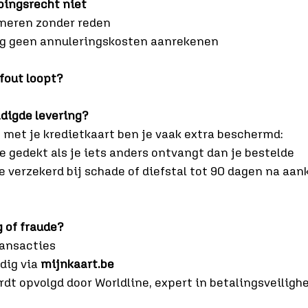
epingsrecht niet
rneren zonder reden
g geen annuleringskosten aanrekenen
 fout loopt?
digde levering?
 met je kredietkaart ben je vaak extra beschermd:
e gedekt als je iets anders ontvangt dan je bestelde
e verzekerd bij schade of diefstal tot 90 dagen na aan
 of fraude?
ransacties
ig via 
mijnkaart.be
dt opvolgd door Worldline, expert in betalingsveiligh