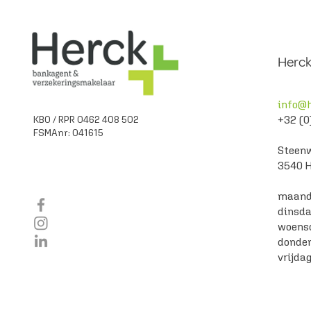
Herck
Je onderneming evolueert. Is je
info@h
krediet mee geëvolueerd?
+32 (0
KBO / RPR 0462 408 502
FSMAnr: 041615
Steen
3540 
maand
dinsd
woens
donde
vrijda