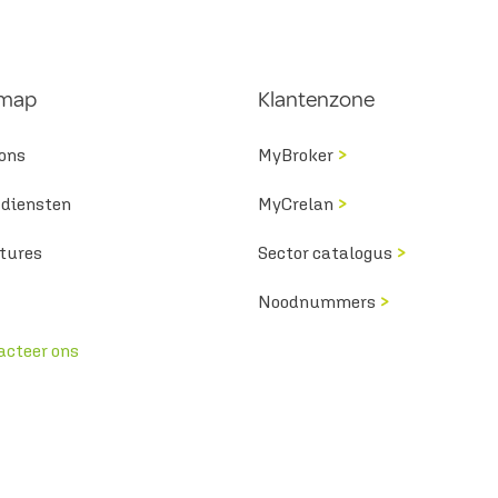
emap
Klantenzone
el pensioen heb ik nodig
 ons
MyBroker
>
ondernemer?
 diensten
MyCrelan
>
tures
Sector catalogus
>
Noodnummers
>
acteer ons