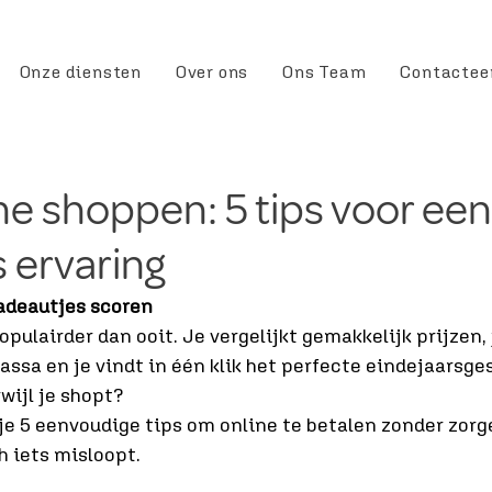
Onze diensten
Over ons
Ons Team
Contactee
ine shoppen: 5 tips voor een
s ervaring
adeautjes scoren
pulairder dan ooit. Je vergelijkt gemakkelijk prijzen, j
assa en je vindt in één klik het perfecte eindejaarsge
rwijl je shopt?
 je 5 eenvoudige tips om online te betalen zonder zorg
h iets misloopt.