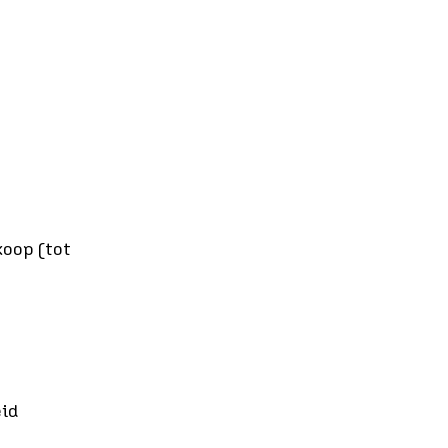
koop (tot 
eid