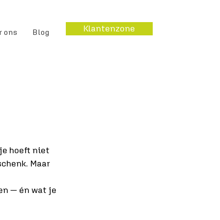
Klantenzone
r ons
Blog
e hoeft niet 
schenk. Maar 
en — én wat je 