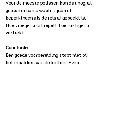
Voor de meeste polissen kan dat nog, al 
gelden er soms wachttijden of 
beperkingen als de reis al geboekt is. 
Hoe vroeger u dit regelt, hoe rustiger u 
vertrekt.
Conclusie
Een goede voorbereiding stopt niet bij 
het inpakken van de koffers. Even 
nakijken of uw verzekeringen in orde 
zijn kost u hooguit een kwartiertje, 
maar kan u tijdens de vakantie heel 
wat stress besparen. Want het mooiste 
wat u op reis kunt meenemen, is 
gemoedsrust.
Vertrekt u binnenkort op vakantie?
Laat vóór uw vertrek in 15 minuten 
controleren: