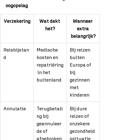
oogopslag
Verzekering
Wat dekt 
Wanneer 
het?
extra 
belangrijk?
Reisbijstan
Medische 
Bij reizen 
d
kosten en 
buiten 
repatriëring
Europa of 
 in het 
bij 
buitenland
gezinnen 
met 
kinderen
Annulatie
Terugbetali
Bij dure 
ng bij 
reizen of 
geannuleer
onzekere 
de of 
gezondheid
afgebroken 
ssituatie