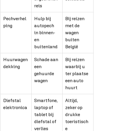
reis
Pechverhel
Hulp bij 
Bij reizen 
ping
autopech 
met de 
in binnen- 
wagen 
en 
buiten 
buitenland
België
Huurwagen
Schade aan 
Bij reizen 
dekking
een 
waarbij u 
gehuurde 
ter plaatse 
wagen
een auto 
huurt
Diefstal 
Smartfone, 
Altijd, 
elektronica
laptop of 
zeker op 
tablet bij 
drukke 
diefstal of 
toeristisch
verlies
e 